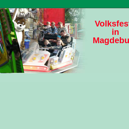
Volksfes
in
Magdebu